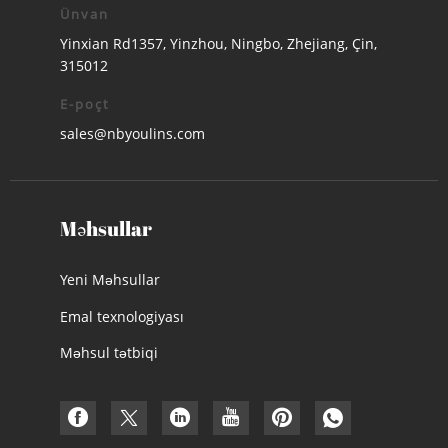
Ünvan
Yinxian Rd1357, Yinzhou, Ningbo, Zhejiang, Çin,
315012
E-poçt
sales@nbyoulins.com
Məhsullar
Yeni Məhsullar
Emal texnologiyası
Məhsul tətbiqi