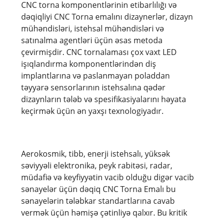
CNC torna komponentlərinin etibarlılığı və
dəqiqliyi CNC Torna emalını dizaynerlər, dizayn
mühəndisləri, istehsal mühəndisləri və
satınalma agentləri üçün əsas metoda
çevirmişdir. CNC tornalaması çox vaxt LED
işıqlandırma komponentlərindən diş
implantlarına və paslanmayan poladdan
təyyarə sensorlarının istehsalına qədər
dizaynların tələb və spesifikasiyalarını həyata
keçirmək üçün ən yaxşı texnologiyadır.
Aerokosmik, tibb, enerji istehsalı, yüksək
səviyyəli elektronika, peyk rabitəsi, radar,
müdafiə və keyfiyyətin vacib olduğu digər vacib
sənayelər üçün dəqiq CNC Torna Emalı bu
sənayelərin tələbkar standartlarına cavab
vermək üçün həmişə çətinliyə qalxır. Bu kritik