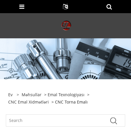
Ev
>
Məhsullar
>
Emal Texnologiyası
>
CNC Emal Xidmətləri
> CNC Torna Emalı