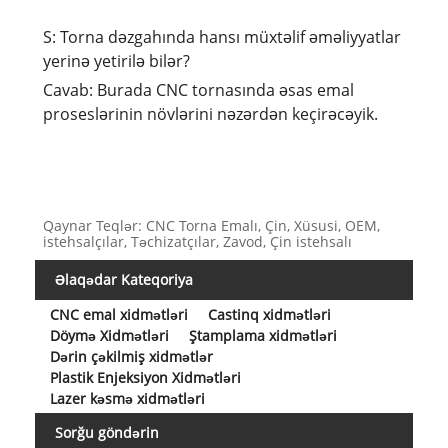
S: Torna dəzgahında hansı müxtəlif əməliyyatlar
yerinə yetirilə bilər?
Cavab: Burada CNC tornasında əsas emal
proseslərinin növlərini nəzərdən keçirəcəyik.
Qaynar Teqlər: CNC Torna Emalı, Çin, Xüsusi, OEM,
istehsalçılar, Təchizatçılar, Zavod, Çin istehsalı
Əlaqədar Kateqoriya
CNC emal xidmətləri
Castinq xidmətləri
Döymə Xidmətləri
Ştamplama xidmətləri
Dərin çəkilmiş xidmətlər
Plastik Enjeksiyon Xidmətləri
Lazer kəsmə xidmətləri
Sorğu göndərin