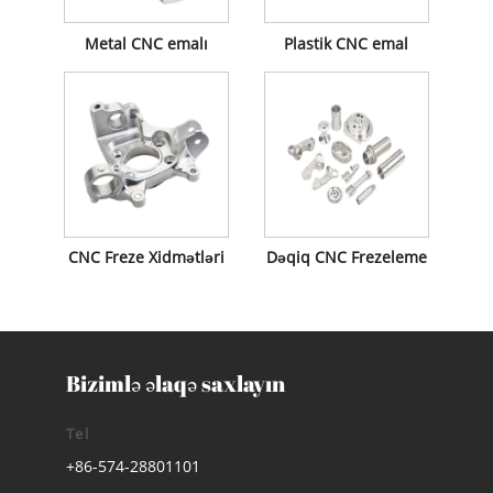
Metal CNC emalı
Plastik CNC emal
CNC Freze Xidmətləri
Dəqiq CNC Frezeleme
Bizimlə əlaqə saxlayın
Tel
+86-574-28801101