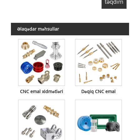
Əlaqədar məhsullar
CNC emal xidmətləri
Dəqiq CNC emal