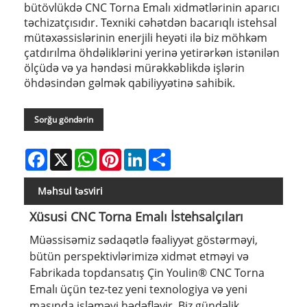
bütövlükdə CNC Torna Emalı xidmətlərinin aparıcı
təchizatçısıdır. Texniki cəhətdən bacarıqlı istehsal
mütəxəssislərinin enerjili heyəti ilə biz möhkəm
çatdırılma öhdəliklərini yerinə yetirərkən istənilən
ölçüdə və ya həndəsi mürəkkəblikdə işlərin
öhdəsindən gəlmək qabiliyyətinə sahibik.
Sorğu göndərin
Facebook
X
WhatsApp
Pinterest
LinkedIn
Share
Məhsul təsviri
Xüsusi CNC Torna Emalı İstehsalçıları
Müəssisəmiz sədaqətlə fəaliyyət göstərməyi,
bütün perspektivlərimizə xidmət etməyi və
Fabrikada topdansatış Çin Youlin® CNC Torna
Emalı üçün tez-tez yeni texnologiya və yeni
maşında işləməyi hədəfləyir, Biz gündəlik