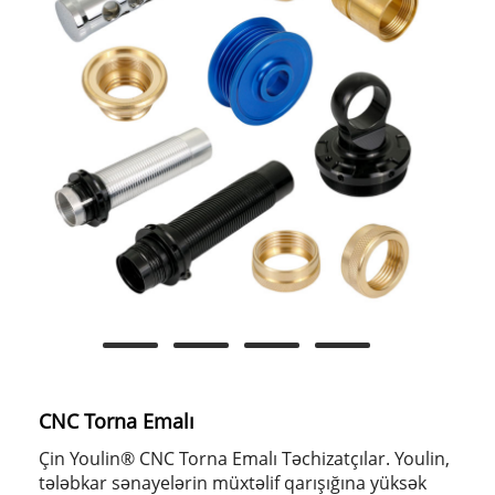
CNC Torna Emalı
Çin Youlin® CNC Torna Emalı Təchizatçılar. Youlin,
tələbkar sənayelərin müxtəlif qarışığına yüksək