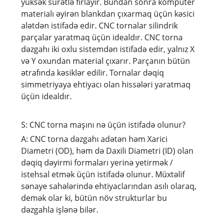
yüksək sürətlə fırlayır. Bundan sonra kompüter
materialı əyirən blankdan çıxarmaq üçün kəsici
alətdən istifadə edir. CNC tornalar silindrik
parçalar yaratmaq üçün idealdır. CNC torna
dəzgahı iki oxlu sistemdən istifadə edir, yalnız X
və Y oxundan material çıxarır. Parçanın bütün
ətrafında kəsiklər edilir. Tornalar dəqiq
simmetriyaya ehtiyacı olan hissələri yaratmaq
üçün idealdır.
S: CNC torna maşını nə üçün istifadə olunur?
A: CNC torna dəzgahı adətən həm Xarici
Diametri (OD), həm də Daxili Diametri (ID) olan
dəqiq dəyirmi formaları yerinə yetirmək /
istehsal etmək üçün istifadə olunur. Müxtəlif
sənaye sahələrində ehtiyaclarından asılı olaraq,
demək olar ki, bütün növ strukturlar bu
dəzgahla işlənə bilər.