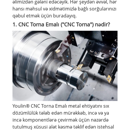
əlimizdən gələni edəcəyik. Hər şeydən əvvəl, hər
hansı məhsul və xidmətimizlə bağlı sorğularınızı
qəbul etmək üçün buradayıq.
1. CNC Torna Emalı ("CNC Torna") nədir?
Youlin® CNC Torna Emalı metal ehtiyatını sıx
dözümlülük tələb edən mürəkkəb, incə və ya
incə komponentlərə çevirmək üçün nəzərdə
tutulmuş xüsusi alət kəsmə təklif edən istehsal