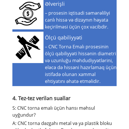
Əlverişli
– prosesin iqtisadi səmərəliliyi
canlı hissə və dizaynın həyata
keçirilməsi üçün çox vacibdir.
Ölçü qabiliyyəti
– CNC Torna Emalı prosesinin
ölçü qabiliyyəti hissənin diametri
və uzunluğu məhdudiyyətlərini,
eləcə də hissəni hazırlamaq üçün
istifadə olunan xammal
ehtiyatını əhatə etməlidir.
4. Tez-tez verilən suallar
S: CNC torna emalı üçün hansı məhsul
uyğundur?
A: CNC torna dəzgahı metal və ya plastik bloku