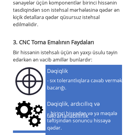
sənayelər üçün komponentlər birinci hissənin
təsdiqindən son istehsal mərhələsinə qədər ən
kiçik detallara qədər qüsursuz istehsal
edilməlidir.
3. CNC Torna Emalının Faydaları
Bir hissənin istehsalı üçün ən yaxşı üsulu təyin
edərkən ən vacib amillər bunlardır:
Dəqiqlik
- sıx tolerantlıqlara cavab vermək
bacarığı.
Dəqiqlik, ardıcıllıq və
– birinci hissədən və ya məqalə
təkrarlanabilirlik
təftişindən sonuncu hissəyə
qədər.