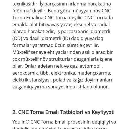
texnikasıdır. İş parçasının fırlanma hərəkətinə
"dönmə" deyilir. Buna görə müəyyən növ CNC
Torna Emalına CNC Torna deyilir. CNC Tornada
emalda alət biti yavaş-yavaş eksenel və radial
olaraq hərəkət edir, iş parçası xarici diametrli
(OD) və daxili diametrli (ID) dəqiq yuvarlaq
formalar yaratmaq üçün sürətlə çevrilir.
Müxtəlif sənaye ehtiyaclarından asılı olaraq bir
çox müxtəlif növ strukturlar dəzgahlarla işlənə
bilər. Onlar adətən neft və qaz, avtomobil,
aerokosmik, tibb, elektronika, mədənçıxarma,
elektrik stansiyası, polad və kağız dəyirmanları
və gəmiqayırma sənayesində istifadə olunur.
2. CNC Torna Emalı Tətbiqləri və Keyfiyyəti
Youlin® CNC Torna Emalı prosesinin dəqiqliyi və
dəqiqliyi onu müxtəlif sənaye çeşidləri üçün