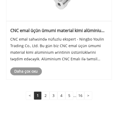
CNC emal üçün ümumi material kimi alüminium
ərintisi üstünlükləri
CNC emal sahəsində nüfuzlu ekspert - Ningbo Youlin
Trading Co., Ltd. Bu gün biz CNC emal üçün ümumi
material kimi alüminium ərintinin üstünlüklərini
təqdim edəcəyik. Alüminium CNC Emalı ilə təmsil
olunan emal texnologiyası xidmətlərimiz sənaye
Daha çox oxu
modellərinə çevrildi və dünyanın hər yerindən dostlar
g......
<
1
2
3
4
5
...
16
>