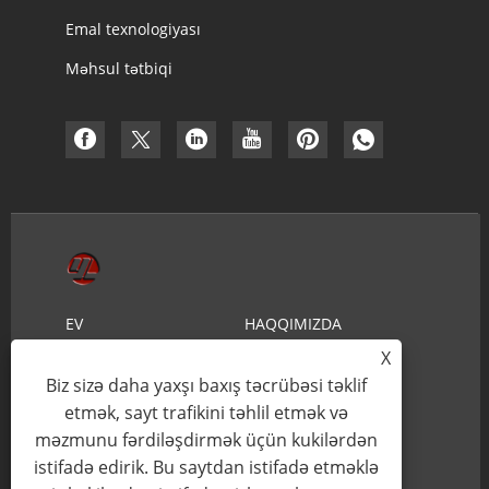
Emal texnologiyası
Məhsul tətbiqi
EV
HAQQIMIZDA
X
MƏHSULLAR
XƏBƏRLƏR
Biz sizə daha yaxşı baxış təcrübəsi təklif
YÜKLƏ
SORĞU GÖNDƏRIN
etmək, sayt trafikini təhlil etmək və
məzmunu fərdiləşdirmək üçün kukilərdən
BIZIMLƏ ƏLAQƏ
istifadə edirik. Bu saytdan istifadə etməklə
SAXLAYIN