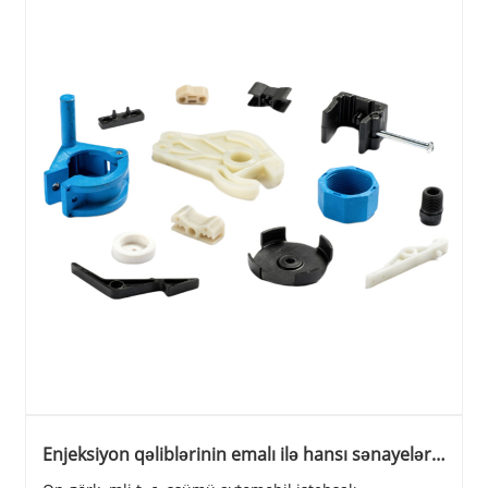
Enjeksiyon qəliblərinin emalı ilə hansı sənayelər
məşğul olur?