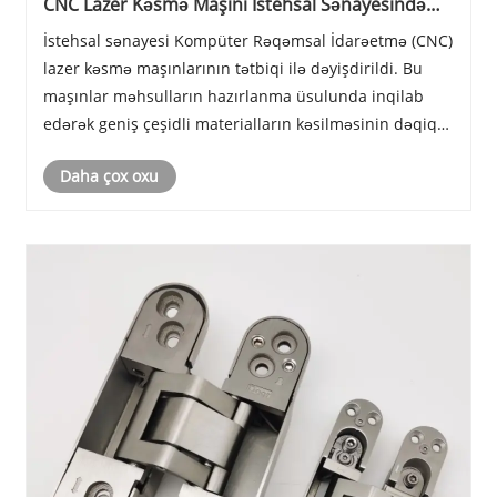
CNC Lazer Kəsmə Maşını İstehsal Sənayesində
inqilab edir
İstehsal sənayesi Kompüter Rəqəmsal İdarəetmə (CNC)
lazer kəsmə maşınlarının tətbiqi ilə dəyişdirildi. Bu
maşınlar məhsulların hazırlanma üsulunda inqilab
edərək geniş çeşidli materialların kəsilməsinin dəqiq
və səmərəli üsulunu təmin edir.
Daha çox oxu