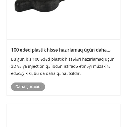
100 ədəd plastik hissə hazırlamaq üçün daha
ucuz olan 3D və ya Plastik enjeksiyon qəlibindən
Bu gün biz 100 ədəd plastik hissələri hazırlamaq üçün
istifadə etmək istəyirsiniz?
3D və ya injection qəlibdən istifadə etməyi müzakirə
edəcəyik ki, bu da daha qənaətcildir.
Daha çox oxu