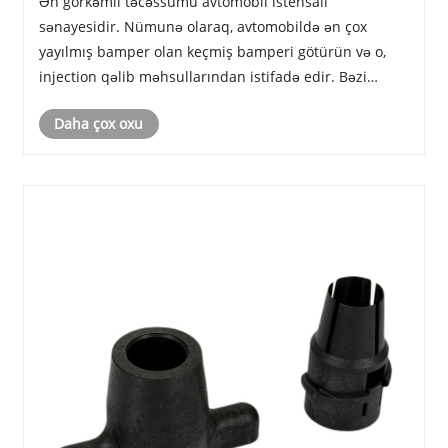
Ən görkəmli təcəssümü avtomobil istehsalı
sənayesidir. Nümunə olaraq, avtomobildə ən çox
yayılmış bamper olan keçmiş bamperi götürün və o,
injection qəlib məhsullarından istifadə edir. Bəzi
insanlar injection qəliblənmiş hissələrin güclü
Daha çox oxu
olmadığını düşünə bilər.