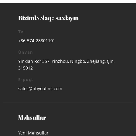
Bizimlə əlaqə saxlayın
Tel
+86-574-28801101
Ünvan
Yinxian Rd1357, Yinzhou, Ningbo, Zhejiang, Çin,
315012
E-poçt
sales@nbyoulins.com
Məhsullar
Yeni Məhsullar