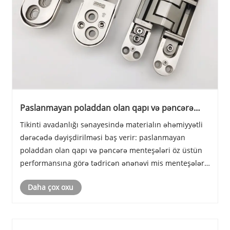
Paslanmayan poladdan olan qapı və pəncərə
menteşələri: Tikinti avadanlığında yeni yaranan
Tikinti avadanlığı sənayesində materialın əhəmiyyətli
aparıcı seçimdir
dərəcədə dəyişdirilməsi baş verir: paslanmayan
poladdan olan qapı və pəncərə menteşələri öz üstün
performansına görə tədricən ənənəvi mis menteşələrə
üstünlük verilən alternativə çevrilir.
Daha çox oxu