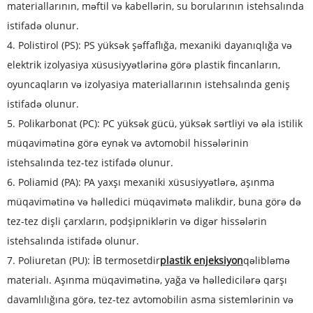
materiallarının, məftil və kabellərin, su borularının istehsalında
istifadə olunur.
4. Polistirol (PS): PS yüksək şəffaflığa, mexaniki dayanıqlığa və
elektrik izolyasiya xüsusiyyətlərinə görə plastik fincanların,
oyuncaqların və izolyasiya materiallarının istehsalında geniş
istifadə olunur.
5. Polikarbonat (PC): PC yüksək gücü, yüksək sərtliyi və əla istilik
müqavimətinə görə eynək və avtomobil hissələrinin
istehsalında tez-tez istifadə olunur.
6. Poliamid (PA): PA yaxşı mexaniki xüsusiyyətlərə, aşınma
müqavimətinə və həlledici müqavimətə malikdir, buna görə də
tez-tez dişli çarxların, podşipniklərin və digər hissələrin
istehsalında istifadə olunur.
7. Poliuretan (PU): İB termosetdir
plastik enjeksiyon
qəlibləmə
materialı. Aşınma müqavimətinə, yağa və həlledicilərə qarşı
davamlılığına görə, tez-tez avtomobilin asma sistemlərinin və