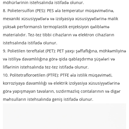
möhürlərinin istehsalında istifadə olunur.
8. Polietersulfon (PES): PES əla temperatur müqavimətinə,
mexaniki xüsusiyyətlərə və izolyasiya xüsusiyyətlərinə malik
yüksək performanslı termoplastik enjeksiyon qəlibləmə
materialıdır. Tez-tez tibbi cihazların və elektron cihazların
istehsalında istifadə olunur.
9. Polietilen tereftalat (PET): PET yaxşı şəffaflığına, möhkəmliyinə
və istiliyə davamlılığına görə qida qablaşdırma şüşələri və
liflərinin istehsalında tez-tez istifadə olunur.
10. Politetrafloroetilen (PTFE): PTFE əla istilik müqaviməti,
korroziyaya davamlılığı və elektrik izolyasiya xüsusiyyətlərinə
görə yapışmayan tavaların, sızdırmazlıq contalarının və digər
məhsulların istehsalında geniş istifadə olunur.