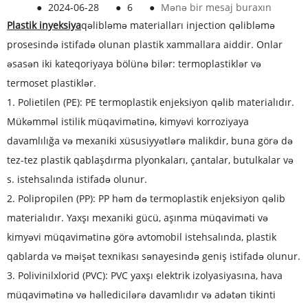
●
2024-06-28
●
6
●
Mənə bir mesaj buraxın
Plastik inyeksiya
qəlibləmə materialları injection qəlibləmə
prosesində istifadə olunan plastik xammallara aiddir. Onlar
əsasən iki kateqoriyaya bölünə bilər: termoplastiklər və
termoset plastiklər.
1. Polietilen (PE): PE termoplastik enjeksiyon qəlib materialıdır.
Mükəmməl istilik müqavimətinə, kimyəvi korroziyaya
davamlılığa və mexaniki xüsusiyyətlərə malikdir, buna görə də
tez-tez plastik qablaşdırma plyonkaları, çantalar, butulkalar və
s. istehsalında istifadə olunur.
2. Polipropilen (PP): PP həm də termoplastik enjeksiyon qəlib
materialıdır. Yaxşı mexaniki gücü, aşınma müqaviməti və
kimyəvi müqavimətinə görə avtomobil istehsalında, plastik
qablarda və məişət texnikası sənayesində geniş istifadə olunur.
3. Polivinilxlorid (PVC): PVC yaxşı elektrik izolyasiyasına, hava
müqavimətinə və həlledicilərə davamlıdır və adətən tikinti