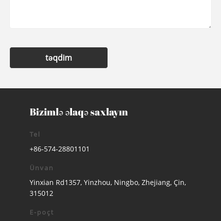
təqdim
Bizimlə əlaqə saxlayın
Tel
+86-574-28801101
Ünvan
Yinxian Rd1357, Yinzhou, Ningbo, Zhejiang, Çin,
315012
E-poçt