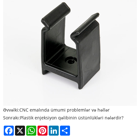
Əvvəlki:
CNC emalında ümumi problemlər və həllər
Sonrakı:
Plastik enjeksiyon qəlibinin üstünlükləri nələrdir?
Facebook
X
WhatsApp
Pinterest
LinkedIn
Share